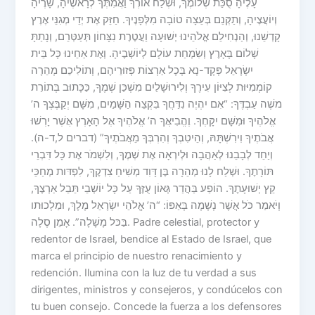
עָלֶיהָ סֻכַּת שְׁלוֹמֶךָ, וּשְׁלַח אוֹרְךָ וַאֲמִתְּךָ לְרָאשֶׁיהָ, שָׂרֶיהָ
וְיוֹעֲצֶיהָ, וְתַקְּנֵם בְּעֵצָה טוֹבָה מִלְּפָנֶיךָ. חַזֵּק אֶת יְדֵי מְגִנֵּי אֶרֶץ
קָדְשֵׁנוּ, וְהַנְחִילֵם אֱלֹהֵינוּ יְשׁוּעָה וַעֲטֶרֶת נִצָּחוֹן תְּעַטְּרֵם, וְנָתַתָּ
שָׁלוֹם בָּאָרֶץ וְשִׂמְחַת עוֹלָם לְיוֹשְׁבֶיהָ. וְאֶת אַחֵינוּ כָּל בֵּית
יִשְׂרָאֵל פְּקָד-נָא בְּכָל אַרְצוֹת פְּזוּרֵיהֶם, וְתוֹלִיכֵם מְהֵרָה
קוֹמְמִיּוּת לְצִיּוֹן עִירֶךָ וְלִירוּשָׁלַיִם מִשְׁכַּן שְׁמֶךָ, כַּכָּתוּב בְּתוֹרַת
משֶׁה עַבְדֶּךָ: “אִם יִהְיֶה נִדַּחֲךָ בִּקְצֵה הַשָּׁמַיִם, מִשָּׁם יְקַבֶּצְךָ ה’
אֱלֹהֶיךָ וּמִשָּׁם יִקָּחֶךָ. וֶהֱבִיאֲךָ ה’ אֱלֹהֶיךָ אֶל הָאָרֶץ אֲשֶׁר יָרְשׁוּ
אֲבֹתֶיךָ וִירִשְׁתָּהּ, וְהֵיטִבְךָ וְהִרְבְּךָ מֵאֲבֹתֶיךָ” (דברים ל,ד-ה).
וְיַחֵד לְבָבֵנוּ לְאַהֲבָה וּלְיִרְאָה אֶת שְׁמֶךָ, וְלִשְׁמֹר אֶת כָּל דִּבְרֵי
תּוֹרָתֶךָ. וּשְׁלַח לָנוּ מְהֵרָה בֶּן דָּוִד מְשִׁיחַ צִדְקֶךָ, לִפְדּות מְחַכֵּי
קֵץ יְשׁוּעָתֶךָ. הוֹפַע בַּהֲדַר גְּאוֹן עֻזֶּךָ עַל כָּל יוֹשְׁבֵי תֵּבֵל אַרְצֶךָ,
וְיֹאמַר כֹּל אֲשֶׁר נְשָׁמָה בְּאַפּוֹ: “ה’ אֱלֹהֵי יִשְׂרָאֵל מֶלֶךְ, וּמַלְכוּתו
בַּכּל מָשָׁלָה”. אָמֵן סֶלָה. Padre celestial, protector y
redentor de Israel, bendice al Estado de Israel, que
marca el principio de nuestro renacimiento y
redención. Ilumina con la luz de tu verdad a sus
dirigentes, ministros y consejeros, y condúcelos con
tu buen consejo. Concede la fuerza a los defensores