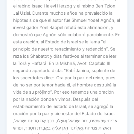
el rabino Isaac Halevi Herzog y el rabino Ben Tzion
Jai Uziel. Durante muchos años ha prevalecido la
hipótesis de que el autor fue Shmuel Yosef Agnón, el
investigador Yoel Rappel refutó esta afirmación, y
demostró que Agnón sólo colaboró parcialmente. En
esta oración, al Estado de Israel se le llama “el
principio de nuestro renacimiento y redención”. Se
reza los Shabatot y días festivos al terminar de leer
la Torá y Haftará. En la Mishná, Avot, Capítulo III,
segundo apartado dicta: “Rabí Janina, suplente de
los sacerdotes dice: Ora por la paz del reino, pues
de no ser por temor hacia él, el hombre destruirá la
vida de su prójimo”. Por eso tenemos una oración
por la nación donde vivimos. Después del
establecimiento del estado de Israel, se agregó la
oración por la paz y bienestar del Estado de Israel.
אָבִינוּ שֶׁבַּשָּׁמַיִם, צוּר יִשְׂרָאֵל וְגוֹאֲלוֹ, בָּרֵךְ אֶת מְדִינַת יִשְׂרָאֵל,
רֵאשִׁית צְמִיחַת גְּאֻלָּתֵנוּ. הָגֵן עָלֶיהָ בְּאֶבְרַת חַסְדֶּךָ, וּפְרֹשׁ