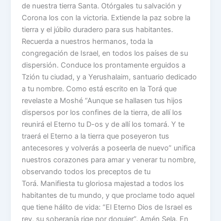
de nuestra tierra Santa. Otórgales tu salvación y
Corona los con la victoria. Extiende la paz sobre la
tierra y el júbilo duradero para sus habitantes.
Recuerda a nuestros hermanos, toda la
congregación de Israel, en todos los países de su
dispersión. Conduce los prontamente erguidos a
Tzión tu ciudad, y a Yerushalaim, santuario dedicado
a tu nombre. Como está escrito en la Torá que
revelaste a Moshé “Aunque se hallasen tus hijos
dispersos por los confines de la tierra, de allí los
reunirá el Eterno tu D-os y de allí los tomará. Y te
traerá el Eterno a la tierra que poseyeron tus
antecesores y volverás a poseerla de nuevo” unifica
nuestros corazones para amar y venerar tu nombre,
observando todos los preceptos de tu
Torá. Manifiesta tu gloriosa majestad a todos los
habitantes de tu mundo, y que proclame todo aquel
que tiene hálito de vida: “El Eterno Dios de Israel es
rey, su soberanía rige por doquier”. Amén Sela. En