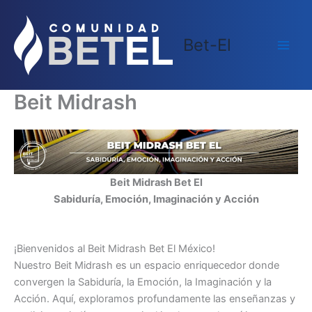
Skip
Main
to
Men
Bet-El
content
Beit Midrash
Beit Midrash Bet El
Sabiduría, Emoción, Imaginación y Acción
¡Bienvenidos al Beit Midrash Bet El México!
Nuestro Beit Midrash es un espacio enriquecedor donde
convergen la Sabiduría, la Emoción, la Imaginación y la
Acción. Aquí, exploramos profundamente las enseñanzas y