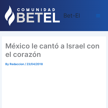
Skip
Main
to
Men
Bet-El
content
México le cantó a Israel con
el corazón
By
Redaccion
/
23/04/2018