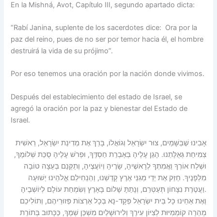
En la Mishná, Avot, Capítulo III, segundo apartado dicta:
“Rabí Janina, suplente de los sacerdotes dice: Ora por la
paz del reino, pues de no ser por temor hacia él, el hombre
destruirá la vida de su prójimo”.
Por eso tenemos una oración por la nación donde vivimos.
Después del establecimiento del estado de Israel, se
agregó la oración por la paz y bienestar del Estado de
Israel.
אָבִינוּ שֶׁבַּשָּׁמַיִם, צוּר יִשְׂרָאֵל וְגוֹאֲלוֹ, בָּרֵךְ אֶת מְדִינַת יִשְׂרָאֵל, רֵאשִׁית
צְמִיחַת גְּאֻלָּתֵנוּ. הָגֵן עָלֶיהָ בְּאֶבְרַת חַסְדֶּךָ, וּפְרֹשׁ עָלֶיהָ סֻכַּת שְׁלוֹמֶךָ,
וּשְׁלַח אוֹרְךָ וַאֲמִתְּךָ לְרָאשֶׁיהָ, שָׂרֶיהָ וְיוֹעֲצֶיהָ, וְתַקְּנֵם בְּעֵצָה טוֹבָה
מִלְּפָנֶיךָ. חַזֵּק אֶת יְדֵי מְגִנֵּי אֶרֶץ קָדְשֵׁנוּ, וְהַנְחִילֵם אֱלֹהֵינוּ יְשׁוּעָה
וַעֲטֶרֶת נִצָּחוֹן תְּעַטְּרֵם, וְנָתַתָּ שָׁלוֹם בָּאָרֶץ וְשִׂמְחַת עוֹלָם לְיוֹשְׁבֶיהָ.
וְאֶת אַחֵינוּ כָּל בֵּית יִשְׂרָאֵל פְּקָד-נָא בְּכָל אַרְצוֹת פְּזוּרֵיהֶם, וְתוֹלִיכֵם
מְהֵרָה קוֹמְמִיּוּת לְצִיּוֹן עִירֶךָ וְלִירוּשָׁלַיִם מִשְׁכַּן שְׁמֶךָ, כַּכָּתוּב בְּתוֹרַת