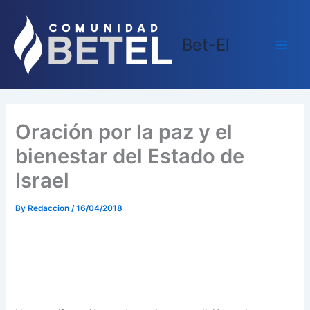
Skip
Main
to
Men
Bet-El
content
Oración por la paz y el
bienestar del Estado de
Israel
By
Redaccion
/
16/04/2018