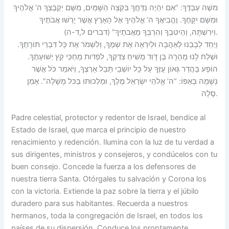
משֶׁה עַבְדֶּךָ: “אִם יִהְיֶה נִדַּחֲךָ בִּקְצֵה הַשָּׁמַיִם, מִשָּׁם יְקַבֶּצְךָ ה’ אֱלֹהֶיךָ
וּמִשָּׁם יִקָּחֶךָ. וֶהֱבִיאֲךָ ה’ אֱלֹהֶיךָ אֶל הָאָרֶץ אֲשֶׁר יָרְשׁוּ אֲבֹתֶיךָ
וִירִשְׁתָּהּ, וְהֵיטִבְךָ וְהִרְבְּךָ מֵאֲבֹתֶיךָ” (דברים ל,ד-ה).
וְיַחֵד לְבָבֵנוּ לְאַהֲבָה וּלְיִרְאָה אֶת שְׁמֶךָ, וְלִשְׁמֹר אֶת כָּל דִּבְרֵי תּוֹרָתֶךָ.
וּשְׁלַח לָנוּ מְהֵרָה בֶּן דָּוִד מְשִׁיחַ צִדְקֶךָ, לִפְדּות מְחַכֵּי קֵץ יְשׁוּעָתֶךָ.
הוֹפַע בַּהֲדַר גְּאוֹן עֻזֶּךָ עַל כָּל יוֹשְׁבֵי תֵּבֵל אַרְצֶךָ, וְיֹאמַר כֹּל אֲשֶׁר
נְשָׁמָה בְּאַפּוֹ: “ה’ אֱלֹהֵי יִשְׂרָאֵל מֶלֶךְ, וּמַלְכוּתו בַּכּל מָשָׁלָה”. אָמֵן
סֶלָה.
Padre celestial, protector y redentor de Israel, bendice al
Estado de Israel, que marca el principio de nuestro
renacimiento y redención. Ilumina con la luz de tu verdad a
sus dirigentes, ministros y consejeros, y condúcelos con tu
buen consejo. Concede la fuerza a los defensores de
nuestra tierra Santa. Otórgales tu salvación y Corona los
con la victoria. Extiende la paz sobre la tierra y el júbilo
duradero para sus habitantes. Recuerda a nuestros
hermanos, toda la congregación de Israel, en todos los
países de su dispersión. Conduce los prontamente