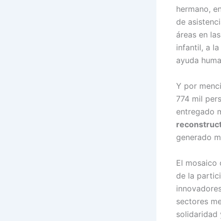
hermano, en
de asistenc
áreas en la
infantil, a l
ayuda human
Y por menci
774 mil per
entregado m
reconstruct
generado mi
El mosaico 
de la parti
innovadore
sectores me
solidaridad 