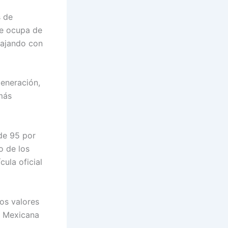
s de
se ocupa de
bajando con
generación,
 más
de 95 por
o de los
cula oficial
os valores
n Mexicana