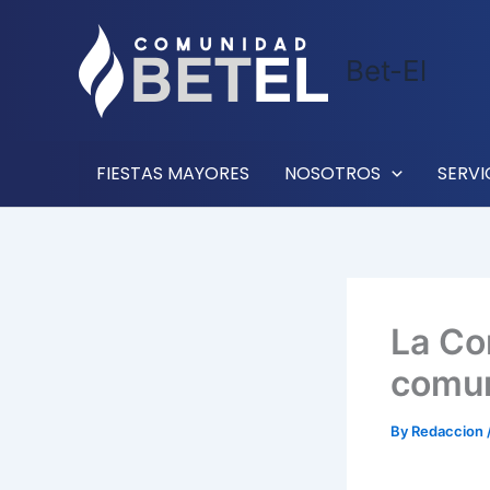
Skip
to
Bet-El
content
FIESTAS MAYORES
NOSOTROS
SERVI
La Co
comun
By
Redaccion