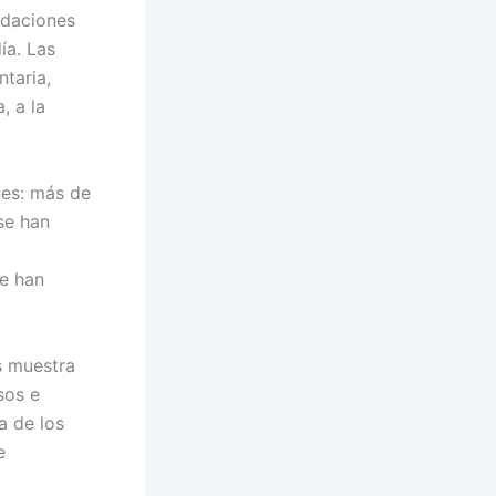
ndaciones
ía. Las
taria,
a, a la
nes: más de
se han
se han
s muestra
sos e
a de los
e