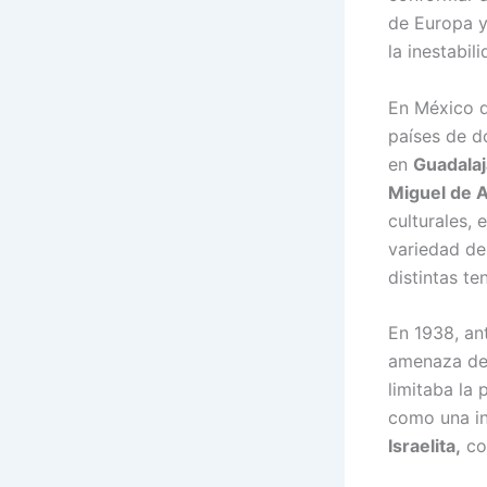
de Europa y
la inestabil
En México d
países de d
en
Guadala
Miguel de 
culturales, 
variedad de 
distintas t
En 1938, an
amenaza del
limitaba la 
como una in
Israelita,
con