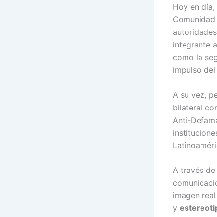
Hoy en día, 
Comunidad J
autoridades
integrante 
como la seg
impulso de
A su vez, p
bilateral c
Anti-Defama
institucion
Latinoaméric
A través de
comunicació
imagen real
y
estereoti