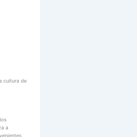
 cultura de
los
za a
ovenientes