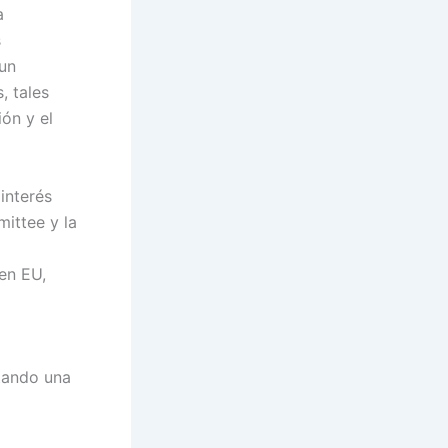
a
s
 un
, tales
ón y el
interés
ittee y la
en EU,
tando una