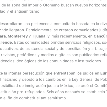
 de la zona del Imperio Otomano buscan nuevos horizonte
idad y el antisemitismo.
esarrollaron una pertenencia comunitaria basada en la div
onde llegaron. Paralelamente, se crearon comunidades judí
jara, Monterrey
y
Tijuana
, y, más recientemente, en
Cancú
Allende
. Estas comunidades brindan servicios religiosos, soc
educativos, de asistencia social y de conciliación y arbitraj
revistas, periódicos y medios digitales son publicados refl
endencias ideológicas de las comunidades e instituciones.
te la intensa persecución que enfrentaban los judíos en
Eur
 nazismo y debido a los cambios en la Ley General de Pob
posibilidad de inmigración judía a México, se creó el Comit
stitución pro-refugiados. Seis años después se estableció
 el fin de combatir el antisemitismo.