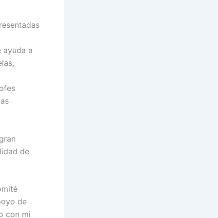
presentadas
y
e ayuda a
las,
ofes
ias
gran
lidad de
omité
apoyo de
no con mi