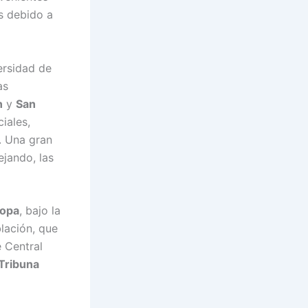
s debido a
ersidad de
as
n
y
San
iales,
e. Una gran
ejando, las
opa
, bajo la
lación, que
é Central
Tribuna