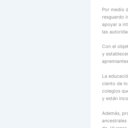
Por medio 
resguardo i
apoyar a in
las autorida
Con el obje
y establece
apremiantes
La educació
ciento de l
colegios que
y están inc
Además, pro
ancestrales
de Jóvenes 