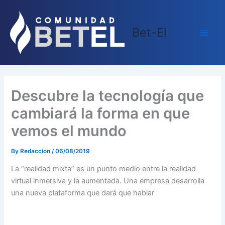
Skip
Main
to
Men
Bet-El
content
Descubre la tecnología que
cambiará la forma en que
vemos el mundo
By
Redaccion
/
06/08/2019
La “realidad mixta” es un punto medio entre la realidad
virtual inmersiva y la aumentada. Una empresa desarrolla
una nueva plataforma que dará que hablar