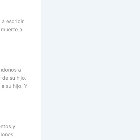
a escribir
u muerte a
ándonos a
t
de su hijo.
a su hijo. Y
entos y
llones