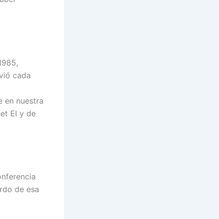
1985,
ovió cada
e en nuestra
et El y de
onferencia
erdo de esa