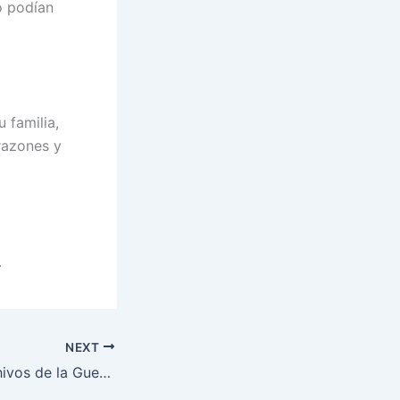
o podían
 familia,
razones y
.
NEXT
Desclasifican archivos de la Guerra de Yom Kipur