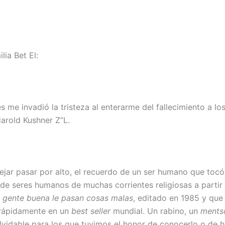
lia Bet El:
es me invadió la tristeza al enterarme del fallecimiento a l
Harold Kushner Z”L.
jar pasar por alto, el recuerdo de un ser humano que tocó
 de seres humanos de muchas corrientes religiosas a partir 
 gente buena le pasan cosas malas
, editado en 1985 y que
 rápidamente en un
best seller
mundial. Un rabino, un
ments
lvidable para los que tuvimos el honor de conocerlo o de 