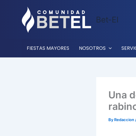
Skip
to
Bet-El
content
FIESTAS MAYORES
NOSOTROS
SERVI
Una d
rabin
By
Redaccion