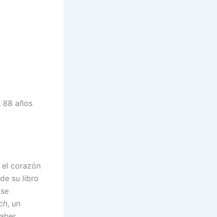
os 88 años
 el corazón
de su libro
 se
ch
, un
haber