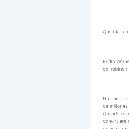
Querida fami
El día viern
del rabino 
No puedo de
de millones
Cuando a la
convirtiera
maestro ino