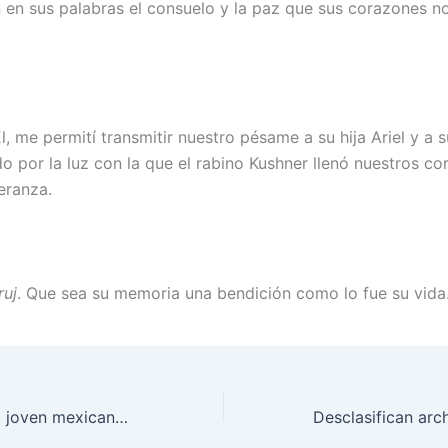
 en sus palabras el consuelo y la paz que sus corazones n
, me permití transmitir nuestro pésame a su hija Ariel y a su
o por la luz con la que el rabino Kushner llenó nuestros co
eranza.
ruj
. Que sea su memoria una bendición como lo fue su vida
Tobías Gutfrajnd, joven mexicano que sirve en las FDI, cantó con Idan Raichel y Rita en la celebración de Yom Haatzmaut en Israel