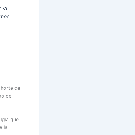
 el
emos
ohorte de
po de
algia que
e la