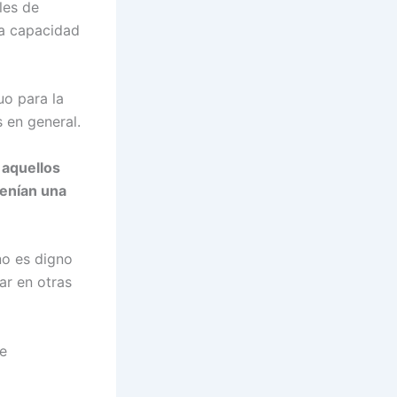
les de
la capacidad
uo para la
 en general.
 aquellos
tenían una
no es digno
ar en otras
te