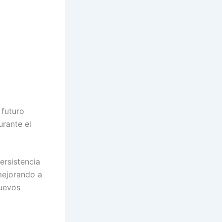
 futuro
urante el
ersistencia
mejorando a
nuevos