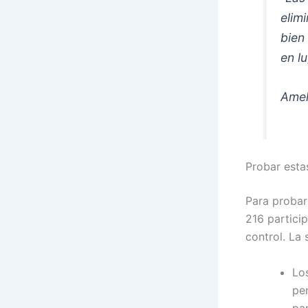
elim
bien
en l
Amel
Probar esta
Para probar 
216 partici
control. La 
Lo
pe