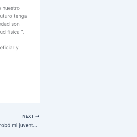
e nuestro
futuro tenga
iedad son
 física “.
ficiar y
NEXT
El Holocausto se robó mi juventud. El coronavirus se está robando mis últimos años de vida