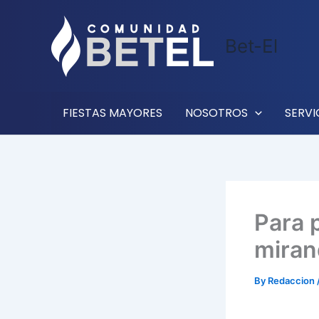
Skip
to
Bet-El
content
FIESTAS MAYORES
NOSOTROS
SERVI
Para 
miran
By
Redaccion