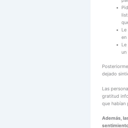
pa
Pi
lis
qu
Le
en
Le
un
Posteriorme
dejado sinti
Las persona
gratitud in
que habían 
Además, las
sentimiento