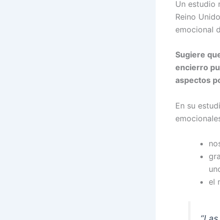
Un estudio 
Reino Unido
emocional d
Sugiere que
encierro pu
aspectos po
En su estudi
emocionales 
no
gr
un
el
“Las