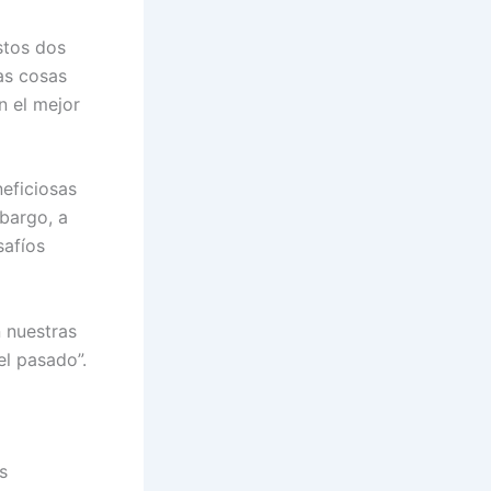
stos dos
as cosas
n el mejor
eficiosas
mbargo, a
safíos
n nuestras
l pasado”.
s