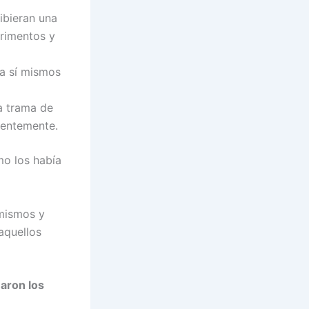
ibieran una
erimentos y
 a sí mismos
a trama de
ientemente.
mo los había
 mismos y
aquellos
aron los