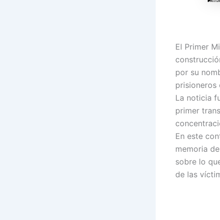
El Primer M
construcció
por su nomb
prisioneros
La noticia 
primer tran
concentraci
En este con
memoria de 
sobre lo qu
de las vícti