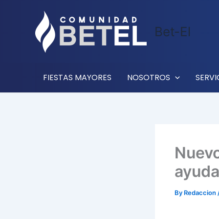
Skip
to
Bet-El
content
FIESTAS MAYORES
NOSOTROS
SERVI
Nuevo
ayuda
By
Redaccion