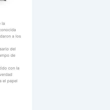
 la
 conocida
daron a los
sario del
campo de
ido con la
 verdad
a el papel