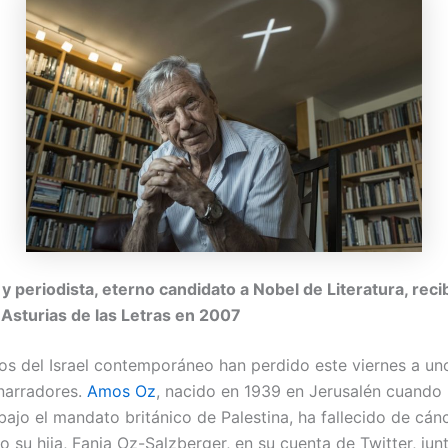
 y periodista, eterno candidato a Nobel de Literatura, recib
 Asturias de las Letras en 2007
tos del Israel contemporáneo han perdido este viernes a un
 narradores.
Amos Oz
, nacido en 1939 en Jerusalén cuando 
bajo el mandato británico de Palestina, ha fallecido de cán
 su hija, Fania Oz-Salzberger, en su cuenta de Twitter, jun