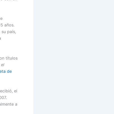
de
15 años.
 su país,
a
n títulos
 el
eta de
ecibió, el
007.
almente a