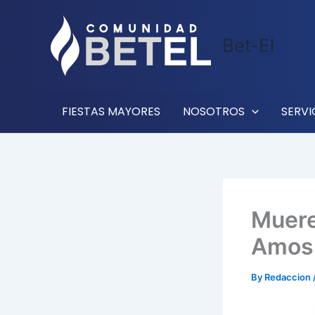
Skip
to
Bet-El
content
FIESTAS MAYORES
NOSOTROS
SERVI
Muere 
Amos
By
Redaccion