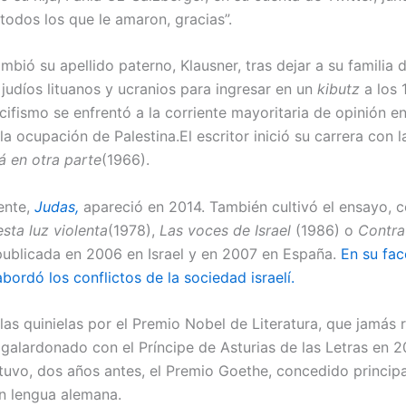
todos los que le amaron, gracias”.
bió su apellido paterno, Klausner, tras dejar a su familia 
 judíos lituanos y ucranios para ingresar en un
kibutz
a los 
ifismo se enfrentó a la corriente mayoritaria de opinión en
la ocupación de Palestina.El escritor inició su carrera con l
á en otra parte
(1966).
ente,
Judas,
apareció en 2014. También cultivó el ensayo, co
esta luz violenta
(1978),
Las voces de Israel
(1986) o
Contra
publicada en 2006 en Israel y en 2007 en España.
En su fac
abordó los conflictos de la sociedad israelí.
las quinielas por el Premio Nobel de Literatura, que jamás r
 galardonado con el Príncipe de Asturias de las Letras en 2
uvo, dos años antes, el Premio Goethe, concedido princip
en lengua alemana.