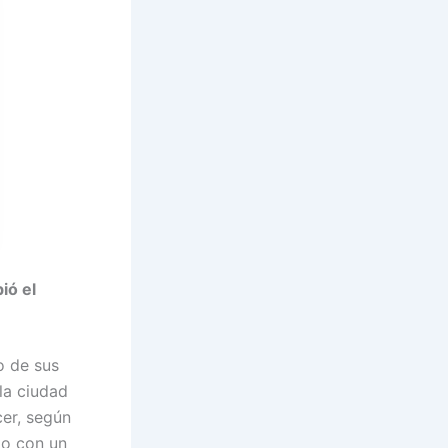
ió el
o de sus
la ciudad
cer, según
to con un