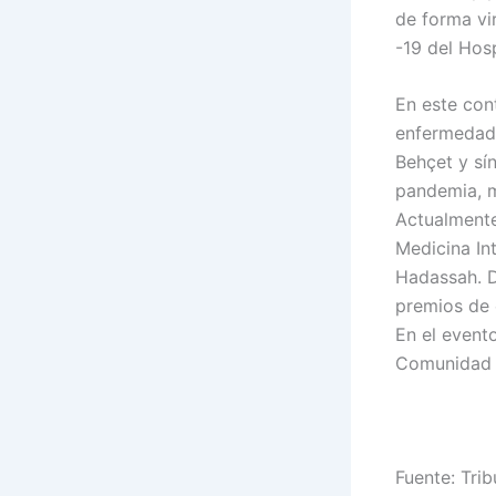
de forma vi
-19 del Hos
En este con
enfermedade
Behçet y sín
pandemia, m
Actualmente
Medicina In
Hadassah. D
premios de 
En el event
Comunidad 
Fuente: Trib