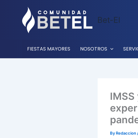
Skip
to
Bet-El
content
FIESTAS MAYORES
NOSOTROS
SERVI
IMSS 
exper
pande
By
Redaccion