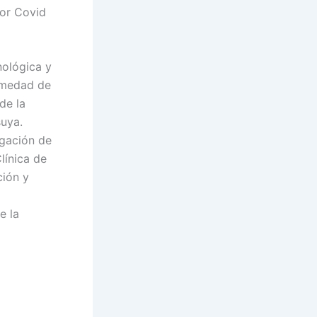
por Covid
nológica y
ermedad de
de la
suya.
igación de
línica de
ción y
e la