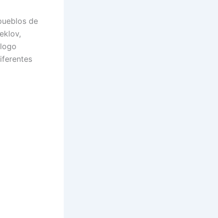
pueblos de
eklov,
álogo
iferentes