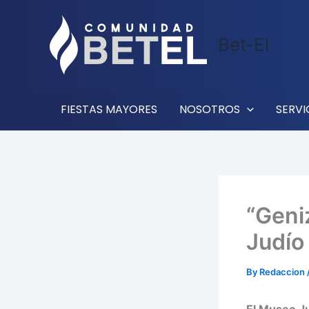
Skip
to
Bet-El
content
FIESTAS MAYORES
NOSOTROS
SERVI
“Geni
Judío
By
Redaccion