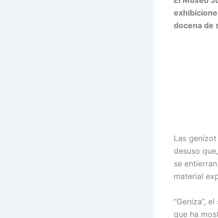
El Museo Ju
exhibicione
docena de s
Las genizot
desuso que,
se entierra
material ex
“Geniza”, el
que ha most