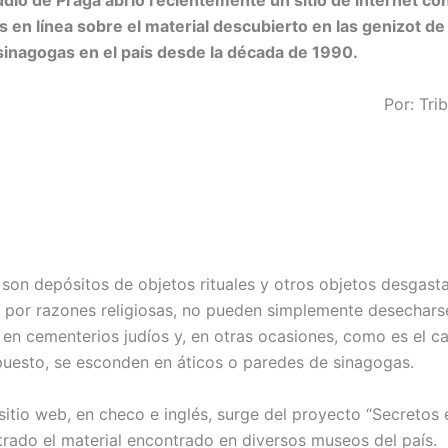
dío de Praga abrió recientemente un sitio de internet co
s en línea sobre el material descubierto en las genizot de
inagogas en el país desde la década de 1990.
Por: Trib
 son depósitos de objetos rituales y otros objetos desgast
 por razones religiosas, no pueden simplemente desechars
n en cementerios judíos y, en otras ocasiones, como es el c
puesto, se esconden en áticos o paredes de sinagogas.
 sitio web, en checo e inglés, surge del proyecto “Secretos e
rado el material encontrado en diversos museos del país.