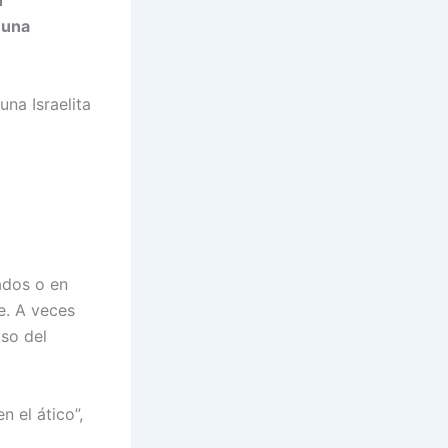
n
 una
una Israelita
ados o en
e. A veces
aso del
n el ático”,