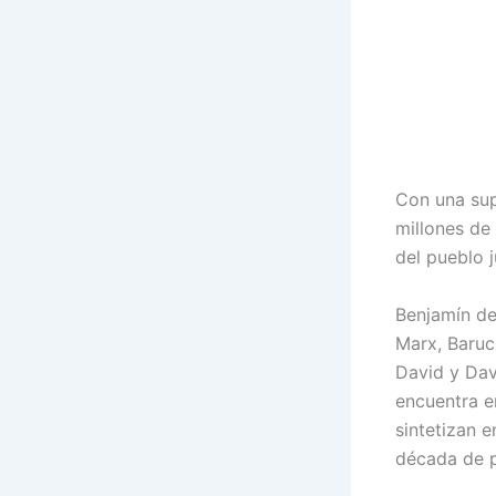
Con una sup
millones de
del pueblo 
Benjamín de
Marx, Baruc
David y Dav
encuentra e
sintetizan 
década de p