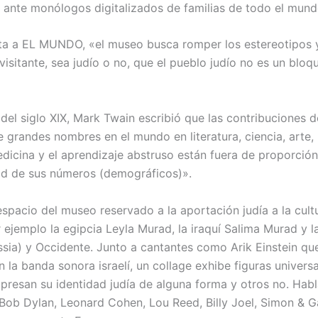
 ante monólogos digitalizados de familias de todo el mund
a a EL MUNDO, «el museo busca romper los estereotipos 
visitante, sea judío o no, que el pueblo judío no es un blo
 del siglo XIX, Mark Twain escribió que las contribuciones d
de grandes nombres en el mundo en literatura, ciencia, arte,
edicina y el aprendizaje abstruso están fuera de proporción
dad de sus números (demográficos)».
espacio del museo reservado a la aportación judía a la cult
r ejemplo la egipcia Leyla Murad, la iraquí Salima Murad y 
ssia) y Occidente. Junto a cantantes como Arik Einstein qu
la banda sonora israelí, un collage exhibe figuras universa
presan su identidad judía de alguna forma y otros no. Hab
Bob Dylan, Leonard Cohen, Lou Reed, Billy Joel, Simon & G