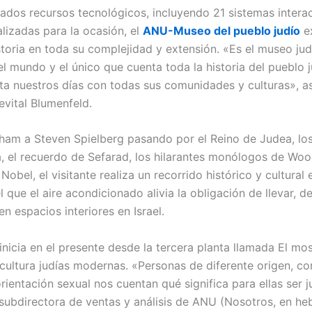
cados recursos tecnológicos, incluyendo 21 sistemas interac
alizadas para la ocasión, el
ANU-Museo del pueblo judío
ex
istoria en toda su complejidad y extensión. «Es el museo ju
l mundo y el único que cuenta toda la historia del pueblo 
asta nuestros días con todas sus comunidades y culturas», a
evital Blumenfeld.
am a Steven Spielberg pasando por el Reino de Judea, los
a, el recuerdo de Sefarad, los hilarantes monólogos de Woo
Nobel, el visitante realiza un recorrido histórico y cultural 
l que el aire acondicionado alivia la obligación de llevar, d
en espacios interiores en Israel.
 inicia en el presente desde la tercera planta llamada El mo
 cultura judías modernas. «Personas de diferente origen, co
orientación sexual nos cuentan qué significa para ellas ser j
subdirectora de ventas y análisis de ANU (Nosotros, en heb