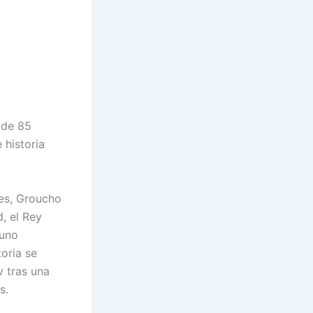
 de 85
 historia
des, Groucho
, el Rey
 uno
oria se
v tras una
s.