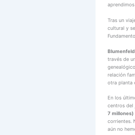
aprendimos 
Tras un viaj
cultural y s
Fundamentos
Blumenfel
través de un
genealógico
relación fa
otra planta 
En los últi
centros del
7 millones)
corrientes.
aún no hemo