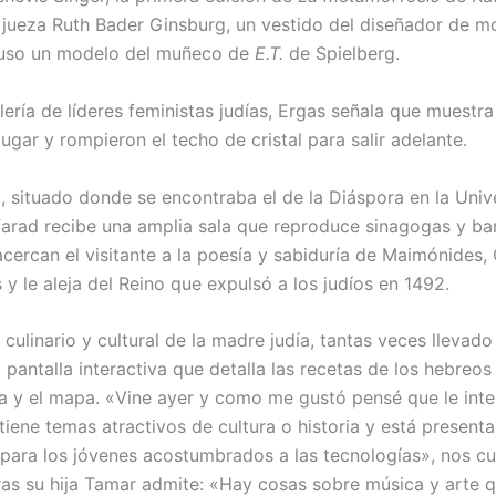
a jueza Ruth Bader Ginsburg, un vestido del diseñador de m
luso un modelo del muñeco de
E.T.
de Spielberg.
lería de líderes feministas judías, Ergas señala que muestr
lugar y rompieron el techo de cristal para salir adelante.
, situado donde se encontraba el de la Diáspora en la Univ
efarad recibe una amplia sala que reproduce sinagogas y bar
cercan el visitante a la poesía y sabiduría de Maimónides, 
y le aleja del Reino que expulsó a los judíos en 1492.
culinario y cultural de la madre judía, tantas veces llevado 
a pantalla interactiva que detalla las recetas de los hebreos
ria y el mapa. «Vine ayer y como me gustó pensé que le inte
tiene temas atractivos de cultura o historia y está present
 para los jóvenes acostumbrados a las tecnologías», nos c
as su hija Tamar admite: «Hay cosas sobre música y arte 