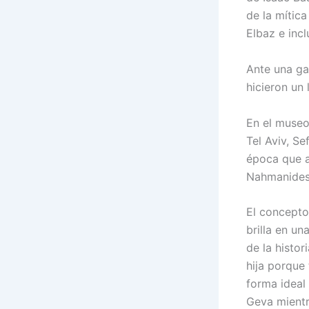
de la mític
Elbaz e inc
Ante una ga
hicieron un 
En el museo
Tel Aviv, S
época que a
Nahmanides 
El concepto 
brilla en un
de la histo
hija porque 
forma ideal
Geva mientr