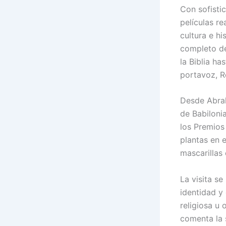
Con sofisti
películas re
cultura e h
completo de
la Biblia h
portavoz, R
Desde Abrah
de Babiloni
los Premios 
plantas en e
mascarillas 
La visita se
identidad y
religiosa u 
comenta la 