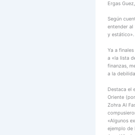
Ergas Guez,
Según cuent
entender al 
y estático».
Ya a finales
a «la lista 
finanzas, m
a la debili
Destaca el 
Oriente (po
Zohra Al Fa
compusieron 
«Algunos ex
ejemplo de 