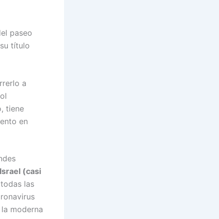
 del paseo
su título
rerlo a
ol
, tiene
mento en
andes
Israel (casi
 todas las
oronavirus
e la moderna