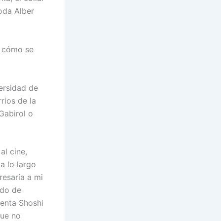
oda Alber
a cómo se
ersidad de
rios de la
Gabirol o
al cine,
 a lo largo
resaría a mi
ado de
uenta Shoshi
que no