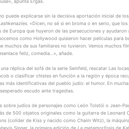
use», apunta Ergas.
 puede explicarse sin la decisiva aportación inicial de los
s
ashkenazíes
. «Dicen, no sé si en broma o en serio, que los
 de Europa que huyeron de las persecuciones y ayudaron a
ocemos como Hollywood quisieron hacer películas para b
 que muchos de sus familiares no tuvieron. Vemos muchos fi
senlace feliz, comedia…», añade.
una réplica del sofá de la serie Seinfeld, rescatar Las loca
acob o clasificar chistes en función a la región y época re
tas más identificativas del pueblo judío: el humor. En mucha
desesperado escudo ante tragedias.
as sobre judíos de personajes como León Tolstói o Jean-Pau
s de 500 objetos originales como la guitarra de Leonard 
s (colíder de Kiss y nacido como Chaim Witz), la máquina
shevis Singer, la primera edición de
La metamorfosis
de Kaf