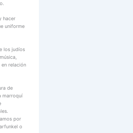
o.
y hacer
que uniforme
e los judíos
 música,
 en relación
ura de
la marroquí
e
les.
lamos por
arfunkel o