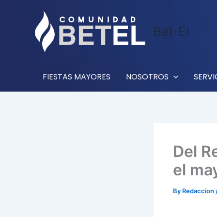
Skip
to
Bet-El
content
FIESTAS MAYORES
NOSOTROS
SERVI
Del R
el ma
By
Redaccion