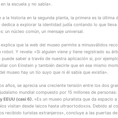
en la escuela y no sabía».
e a la historia en la segunda planta, la primera es la última
e dedica a explorar la identidad judía contando lo que lleva 
: un núcleo común, un mensaje universal.
d
explica que la web del museo permite a minusválidos recor
 robot. Y revela: «Si alguien viene y tiene registrado su árb
 puede saber a través de nuestra aplicación si, por ejemplo
miliar con Einstein y también decirle que en ese mismo mo
del museo hay un tío suyo que ni él sabía que existía».
mos años, se aprecia una creciente tensión entre los dos gr
 judaísmo mundial compuesto por 15 millones de personas:
 y EEUU (casi 6).
«Es un museo pluralista que da espacio a
 Nos visitan desde laicos hasta ultraortodoxos. Debido al c
s recibido turistas extranjeros», concluye a las puertas d