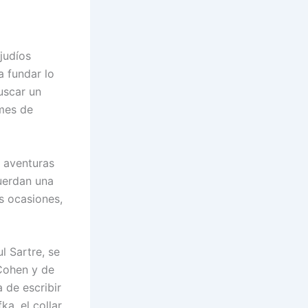
 judíos
 fundar lo
uscar un
lmes de
s aventuras
cuerdan una
s ocasiones,
l Sartre, se
Cohen y de
 de escribir
ka, el collar