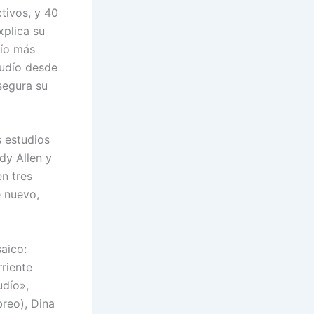
tivos, y 40
plica su
dío más
judío desde
segura su
 estudios
dy Allen y
en tres
e nuevo,
saico:
rriente
udío»,
reo), Dina