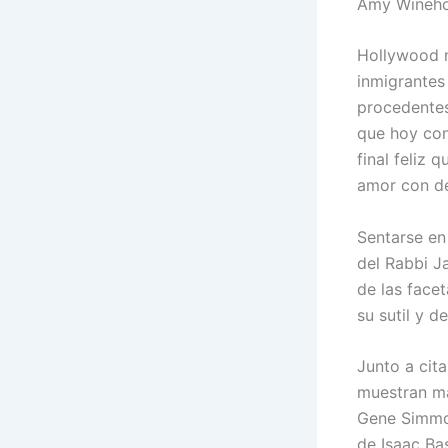
Amy Wineho
Hollywood no
inmigrante
procedentes
que hoy con
final feliz
amor con de
Sentarse en 
del Rabbi J
de las face
su sutil y 
Junto a cit
muestran má
Gene Simmon
de Isaac Ba