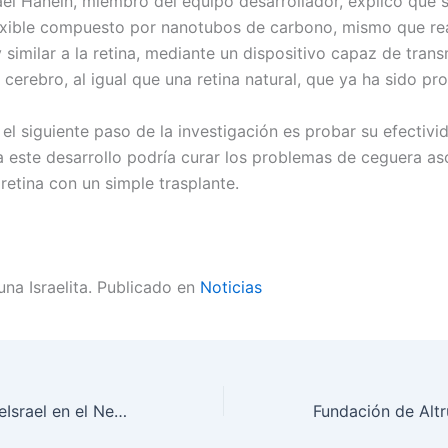
ael Hanein, miembro del equipo desarrollador, explicó que s
lexible compuesto por nanotubos de carbono, mismo que re
similar a la retina, mediante un dispositivo capaz de transm
l cerebro, al igual que una retina natural, que ya ha sido p
el siguiente paso de la investigación es probar su efectivi
 este desarrollo podría curar los problemas de ceguera as
retina con un simple trasplante.
una Israelita. Publicado en
Noticias
Keren Kayemet LeIsrael en el Negev occidental y en la frontera de Gaza