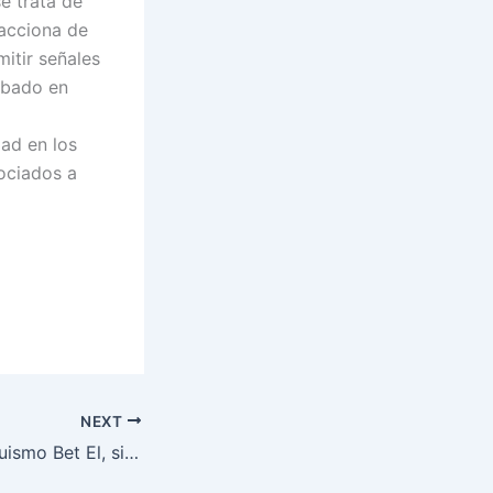
e trata de
acciona de
itir señales
robado en
dad en los
ociados a
NEXT
Fundación de Altruismo Bet El, siempre ayudando a quien más lo necesita