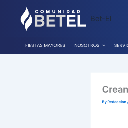
Skip
to
Bet-El
content
FIESTAS MAYORES
NOSOTROS
SERVI
Crean 
By
Redaccion