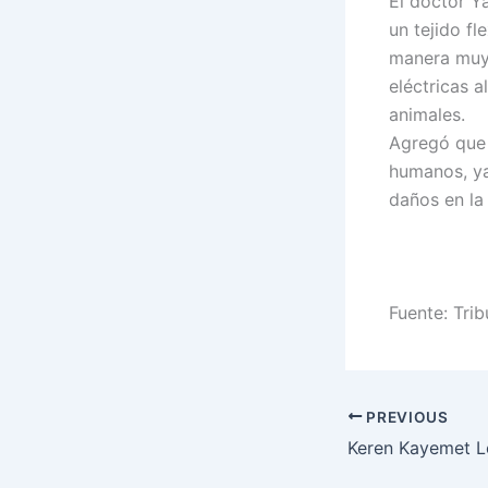
El doctor Y
un tejido f
manera muy 
eléctricas a
animales.
Agregó que 
humanos, ya
daños en la 
Fuente: Trib
PREVIOUS