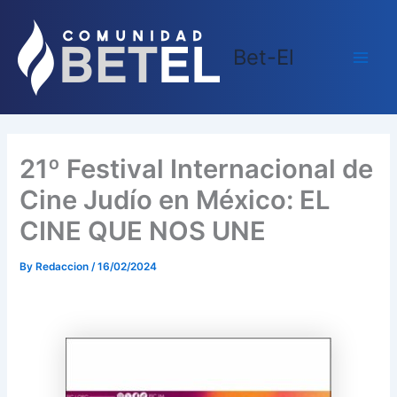
Skip
Main
to
Men
Bet-El
content
21º Festival Internacional de
Cine Judío en México: EL
CINE QUE NOS UNE
By
Redaccion
/
16/02/2024